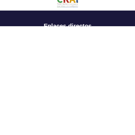
Enlaces directos
Aspirantes
Familia
Estudiantes
Profesores
Egresados
Portafolio de becas, descuentos y apoyo financiero
Casa UR
CRAI
Sedes
Revista Nova et Vetera
Directorio institucional
Manual de marca