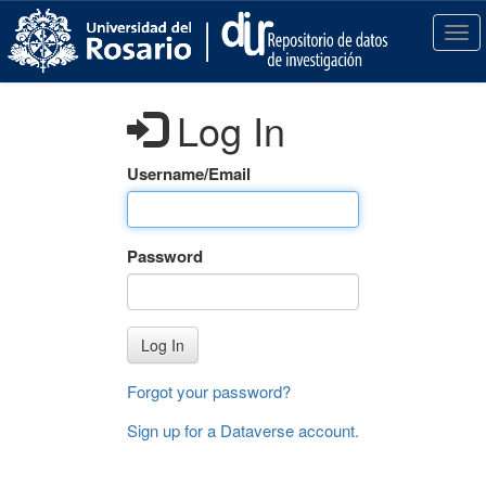
S
k
T
i
o
p
g
t
g
Log In
o
l
m
e
a
n
Username/Email
i
a
n
v
c
i
Password
o
g
n
a
t
t
e
i
Log In
n
o
t
n
Forgot your password?
Sign up for a Dataverse account
.