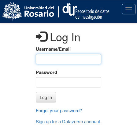
S
k
T
i
o
p
g
t
g
Log In
o
l
m
e
a
n
Username/Email
i
a
n
v
c
i
Password
o
g
n
a
t
t
e
i
Log In
n
o
t
n
Forgot your password?
Sign up for a Dataverse account
.