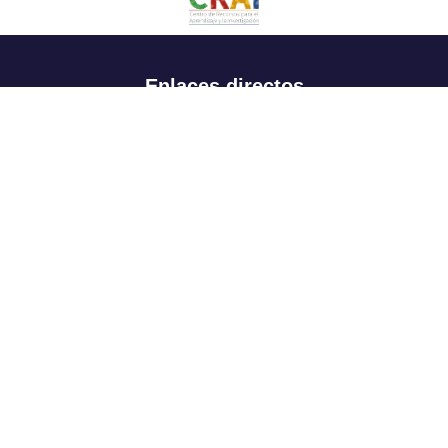
Enlaces directos
Aspirantes
Familia
Estudiantes
Profesores
Egresados
Portafolio de becas, descuentos y apoyo financiero
Casa UR
CRAI
Sedes
Revista Nova et Vetera
Directorio institucional
Manual de marca