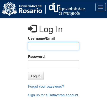
S
k
T
i
o
p
g
t
g
Log In
o
l
m
e
a
n
Username/Email
i
a
n
v
c
i
Password
o
g
n
a
t
t
e
i
Log In
n
o
t
n
Forgot your password?
Sign up for a Dataverse account
.