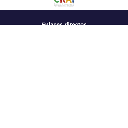
Enlaces directos
Aspirantes
Familia
Estudiantes
Profesores
Egresados
Portafolio de becas, descuentos y apoyo financiero
Casa UR
CRAI
Sedes
Revista Nova et Vetera
Directorio institucional
Manual de marca