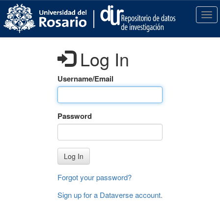
S
k
T
i
o
p
g
t
g
Log In
o
l
m
e
a
n
Username/Email
i
a
n
v
c
i
Password
o
g
n
a
t
t
e
i
Log In
n
o
t
n
Forgot your password?
Sign up for a Dataverse account
.