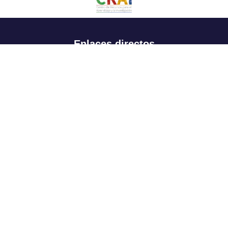
Enlaces directos
Aspirantes
Familia
Estudiantes
Profesores
Egresados
Portafolio de becas, descuentos y apoyo financiero
Casa UR
CRAI
Sedes
Revista Nova et Vetera
Directorio institucional
Manual de marca