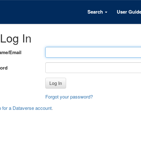
Search
User Guid
Log In
ame/Email
ord
Log In
Forgot your password?
p for a Dataverse account
.