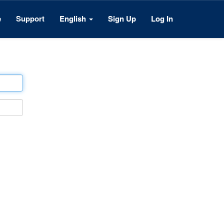
e
Support
English
Sign Up
Log In