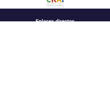
Enlaces directos
Aspirantes
Familia
Estudiantes
Profesores
Egresados
Portafolio de becas, descuentos y apoyo financiero
Casa UR
CRAI
Sedes
Revista Nova et Vetera
Directorio institucional
Manual de marca