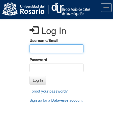
S
k
T
i
o
p
g
t
g
Log In
o
l
m
e
a
n
Username/Email
i
a
n
v
c
i
Password
o
g
n
a
t
t
e
i
Log In
n
o
t
n
Forgot your password?
Sign up for a Dataverse account
.