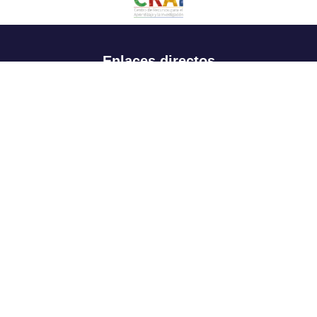
Enlaces directos
Aspirantes
Familia
Estudiantes
Profesores
Egresados
Portafolio de becas, descuentos y apoyo financiero
Casa UR
CRAI
Sedes
Revista Nova et Vetera
Directorio institucional
Manual de marca