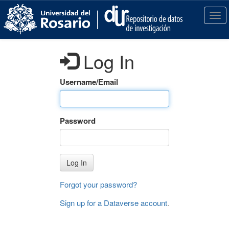
S
k
T
i
o
p
g
t
g
Log In
o
l
m
e
a
n
Username/Email
i
a
n
v
c
i
Password
o
g
n
a
t
t
e
i
Log In
n
o
t
n
Forgot your password?
Sign up for a Dataverse account
.