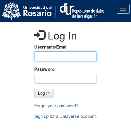
S
k
T
i
o
p
g
t
g
Log In
o
l
m
e
a
n
Username/Email
i
a
n
v
c
i
Password
o
g
n
a
t
t
e
i
Log In
n
o
t
n
Forgot your password?
Sign up for a Dataverse account
.