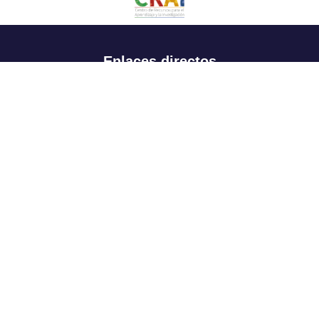
Enlaces directos
Aspirantes
Familia
Estudiantes
Profesores
Egresados
Portafolio de becas, descuentos y apoyo financiero
Casa UR
CRAI
Sedes
Revista Nova et Vetera
Directorio institucional
Manual de marca