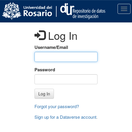
S
k
T
i
o
p
g
t
g
Log In
o
l
m
e
a
n
Username/Email
i
a
n
v
c
i
Password
o
g
n
a
t
t
e
i
Log In
n
o
t
n
Forgot your password?
Sign up for a Dataverse account
.