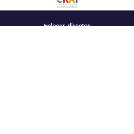
Enlaces directos
Aspirantes
Familia
Estudiantes
Profesores
Egresados
Portafolio de becas, descuentos y apoyo financiero
Casa UR
CRAI
Sedes
Revista Nova et Vetera
Directorio institucional
Manual de marca