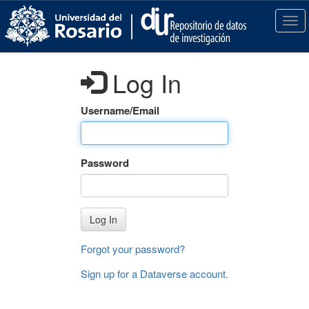
S
k
T
i
o
p
g
t
g
Log In
o
l
m
e
a
n
Username/Email
i
a
n
v
c
i
Password
o
g
n
a
t
t
e
i
Log In
n
o
t
n
Forgot your password?
Sign up for a Dataverse account
.