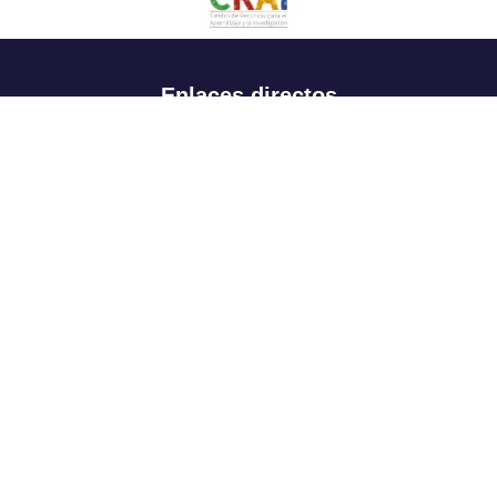
Enlaces directos
Aspirantes
Familia
Estudiantes
Profesores
Egresados
Portafolio de becas, descuentos y apoyo financiero
Casa UR
CRAI
Sedes
Revista Nova et Vetera
Directorio institucional
Manual de marca