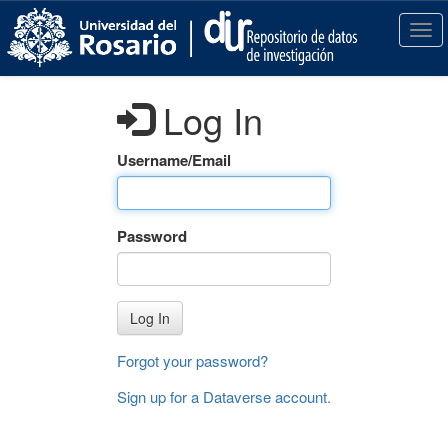
S
k
T
i
o
p
g
t
g
Log In
o
l
m
e
a
n
Username/Email
i
a
n
v
c
i
Password
o
g
n
a
t
t
e
i
Log In
n
o
t
n
Forgot your password?
Sign up for a Dataverse account
.