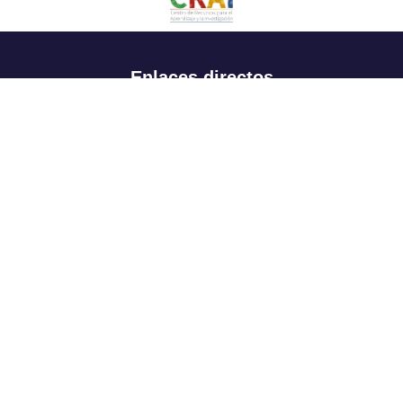
Enlaces directos
Aspirantes
Familia
Estudiantes
Profesores
Egresados
Portafolio de becas, descuentos y apoyo financiero
Casa UR
CRAI
Sedes
Revista Nova et Vetera
Directorio institucional
Manual de marca