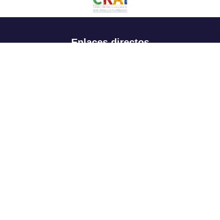
Enlaces directos
Aspirantes
Familia
Estudiantes
Profesores
Egresados
Portafolio de becas, descuentos y apoyo financiero
Casa UR
CRAI
Sedes
Revista Nova et Vetera
Directorio institucional
Manual de marca