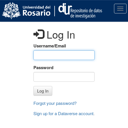
S
k
T
i
o
p
g
t
g
Log In
o
l
m
e
a
n
Username/Email
i
a
n
v
c
i
Password
o
g
n
a
t
t
e
i
Log In
n
o
t
n
Forgot your password?
Sign up for a Dataverse account
.