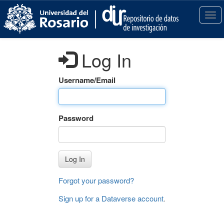
S
k
T
i
o
p
g
t
g
Log In
o
l
m
e
a
n
Username/Email
i
a
n
v
c
i
Password
o
g
n
a
t
t
e
i
Log In
n
o
t
n
Forgot your password?
Sign up for a Dataverse account
.