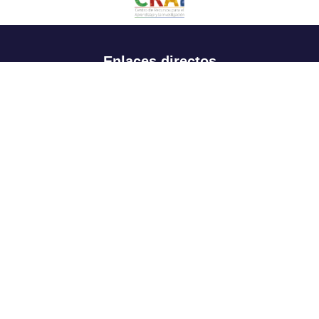
Enlaces directos
Aspirantes
Familia
Estudiantes
Profesores
Egresados
Portafolio de becas, descuentos y apoyo financiero
Casa UR
CRAI
Sedes
Revista Nova et Vetera
Directorio institucional
Manual de marca