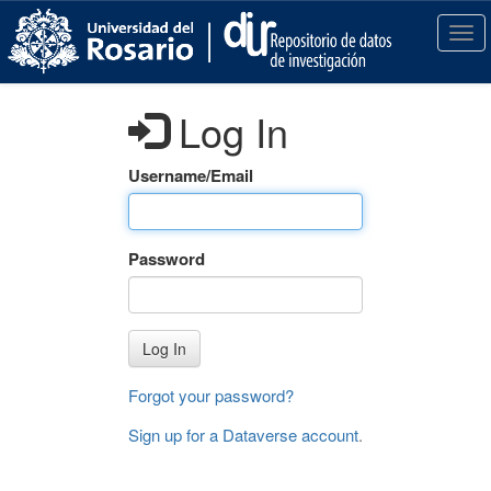
S
k
T
i
o
p
g
t
g
Log In
o
l
m
e
a
n
Username/Email
i
a
n
v
c
i
Password
o
g
n
a
t
t
e
i
Log In
n
o
t
n
Forgot your password?
Sign up for a Dataverse account
.