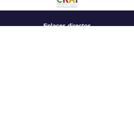
Enlaces directos
Aspirantes
Familia
Estudiantes
Profesores
Egresados
Portafolio de becas, descuentos y apoyo financiero
Casa UR
CRAI
Sedes
Revista Nova et Vetera
Directorio institucional
Manual de marca