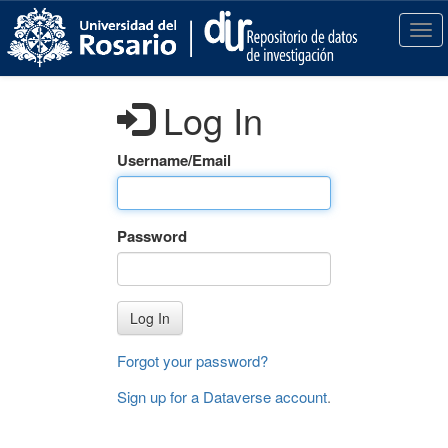
S
k
T
i
o
p
g
t
g
Log In
o
l
m
e
a
n
Username/Email
i
a
n
v
c
i
Password
o
g
n
a
t
t
e
i
Log In
n
o
t
n
Forgot your password?
Sign up for a Dataverse account
.