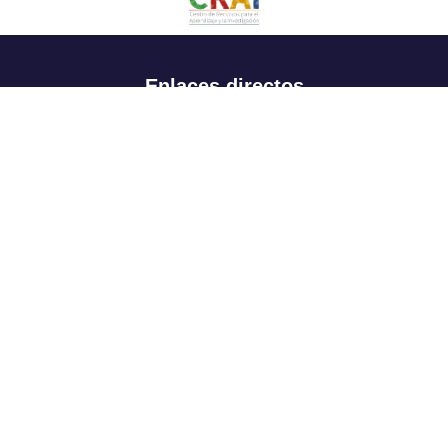
Enlaces directos
Aspirantes
Familia
Estudiantes
Profesores
Egresados
Portafolio de becas, descuentos y apoyo financiero
Casa UR
CRAI
Sedes
Revista Nova et Vetera
Directorio institucional
Manual de marca