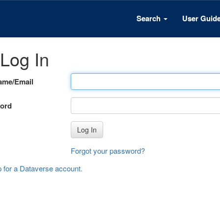
Search
User Guid
Log In
ame/Email
ord
Log In
Forgot your password?
p for a Dataverse account
.