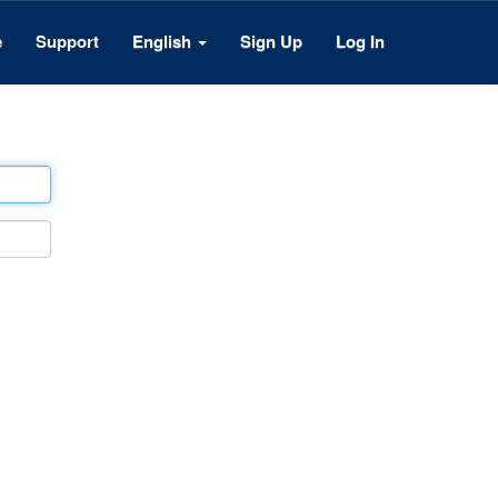
e
Support
English
Sign Up
Log In