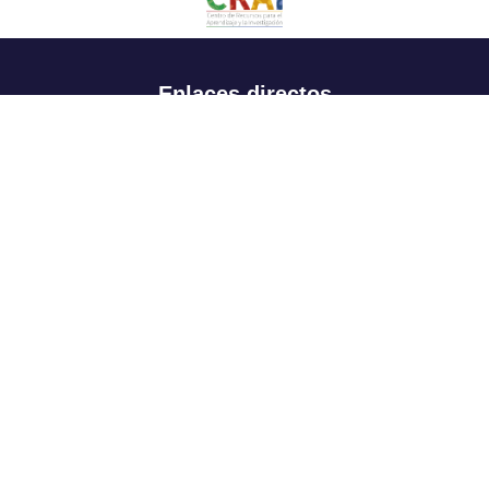
Enlaces directos
Aspirantes
Familia
Estudiantes
Profesores
Egresados
Portafolio de becas, descuentos y apoyo financiero
Casa UR
CRAI
Sedes
Revista Nova et Vetera
Directorio institucional
Manual de marca