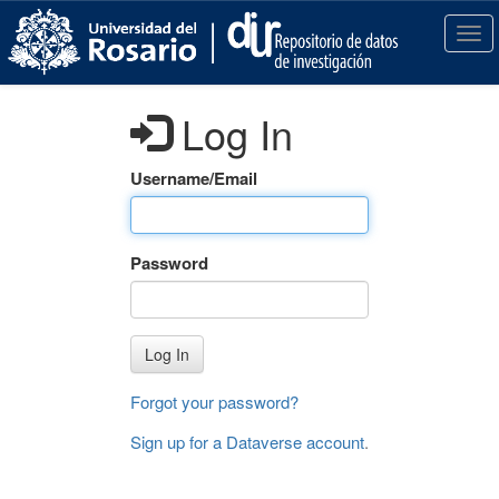
S
k
T
i
o
p
g
t
g
Log In
o
l
m
e
a
n
Username/Email
i
a
n
v
c
i
Password
o
g
n
a
t
t
e
i
Log In
n
o
t
n
Forgot your password?
Sign up for a Dataverse account
.