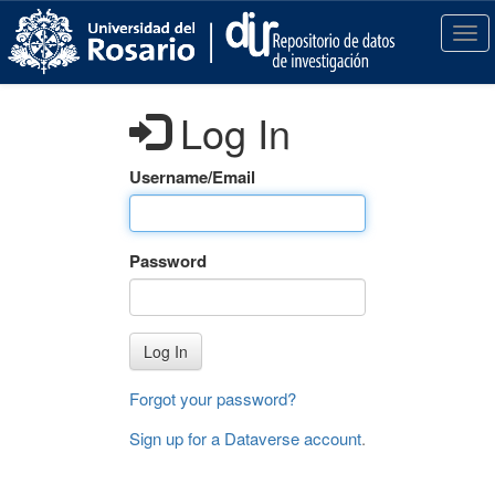
S
k
T
i
o
p
g
t
g
Log In
o
l
m
e
a
n
Username/Email
i
a
n
v
c
i
Password
o
g
n
a
t
t
e
i
Log In
n
o
t
n
Forgot your password?
Sign up for a Dataverse account
.