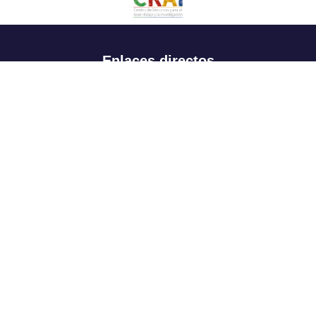
Enlaces directos
Aspirantes
Familia
Estudiantes
Profesores
Egresados
Portafolio de becas, descuentos y apoyo financiero
Casa UR
CRAI
Sedes
Revista Nova et Vetera
Directorio institucional
Manual de marca