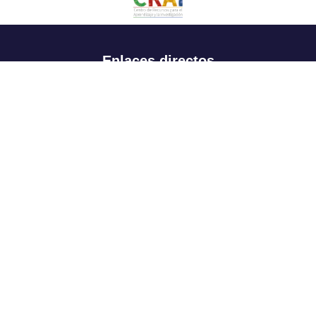
Enlaces directos
Aspirantes
Familia
Estudiantes
Profesores
Egresados
Portafolio de becas, descuentos y apoyo financiero
Casa UR
CRAI
Sedes
Revista Nova et Vetera
Directorio institucional
Manual de marca