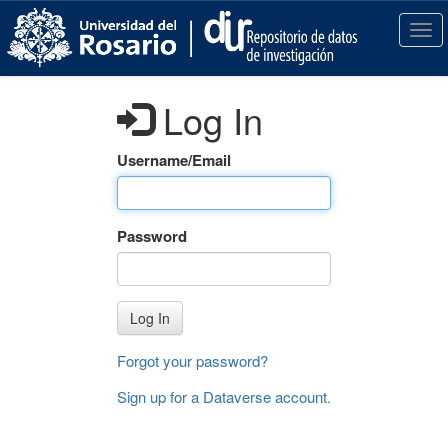
S
k
T
i
o
p
g
t
g
Log In
o
l
m
e
a
n
Username/Email
i
a
n
v
c
i
Password
o
g
n
a
t
t
e
i
Log In
n
o
t
n
Forgot your password?
Sign up for a Dataverse account
.