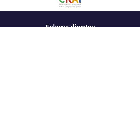
Enlaces directos
Aspirantes
Familia
Estudiantes
Profesores
Egresados
Portafolio de becas, descuentos y apoyo financiero
Casa UR
CRAI
Sedes
Revista Nova et Vetera
Directorio institucional
Manual de marca