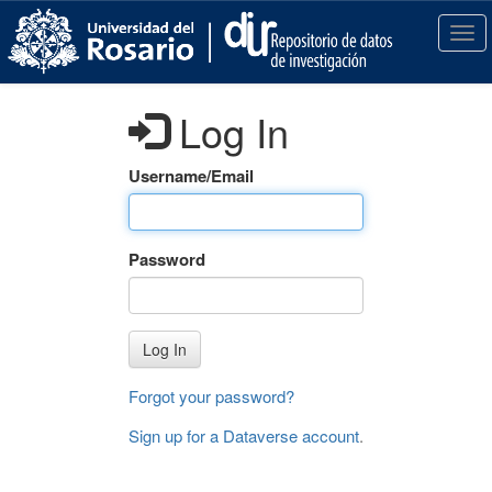
S
k
T
i
o
p
g
t
g
Log In
o
l
m
e
a
n
Username/Email
i
a
n
v
c
i
Password
o
g
n
a
t
t
e
i
Log In
n
o
t
n
Forgot your password?
Sign up for a Dataverse account
.