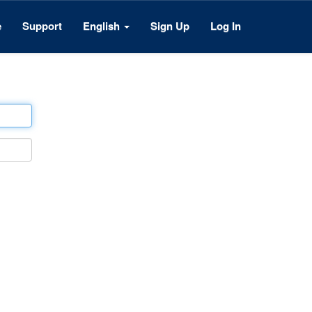
e
Support
English
Sign Up
Log In