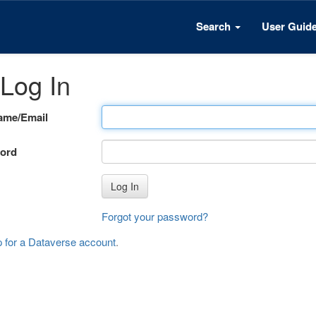
Search
User Guid
Log In
ame/Email
ord
Log In
Forgot your password?
p for a Dataverse account
.