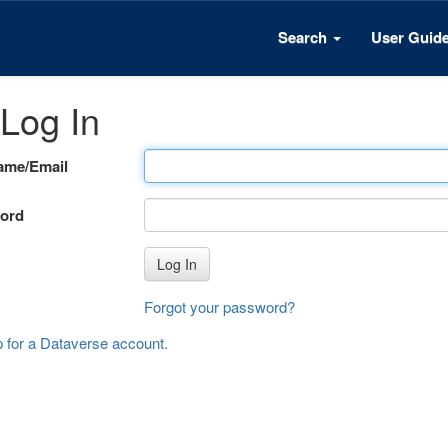
Search
User Guid
Log In
ame/Email
ord
Log In
Forgot your password?
p for a Dataverse account
.