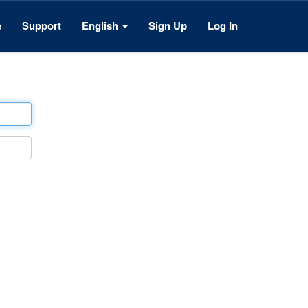
e
Support
English
Sign Up
Log In