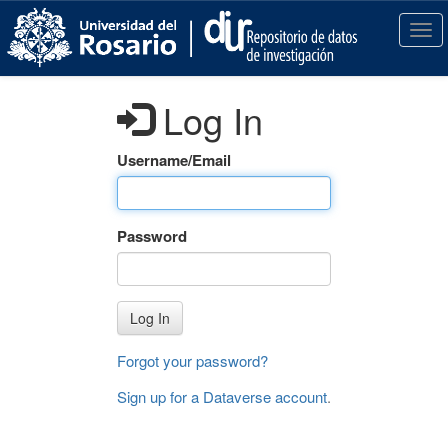
S
k
T
i
o
p
g
t
g
Log In
o
l
m
e
a
n
Username/Email
i
a
n
v
c
i
Password
o
g
n
a
t
t
e
i
Log In
n
o
t
n
Forgot your password?
Sign up for a Dataverse account
.