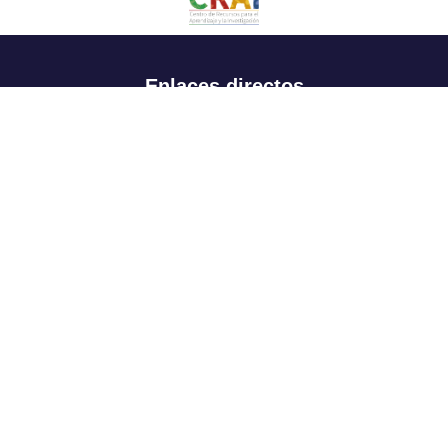
Enlaces directos
Aspirantes
Familia
Estudiantes
Profesores
Egresados
Portafolio de becas, descuentos y apoyo financiero
Casa UR
CRAI
Sedes
Revista Nova et Vetera
Directorio institucional
Manual de marca