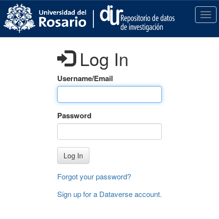
S
k
T
i
o
p
g
t
g
Log In
o
l
m
e
a
n
Username/Email
i
a
n
v
c
i
Password
o
g
n
a
t
t
e
i
Log In
n
o
t
n
Forgot your password?
Sign up for a Dataverse account
.