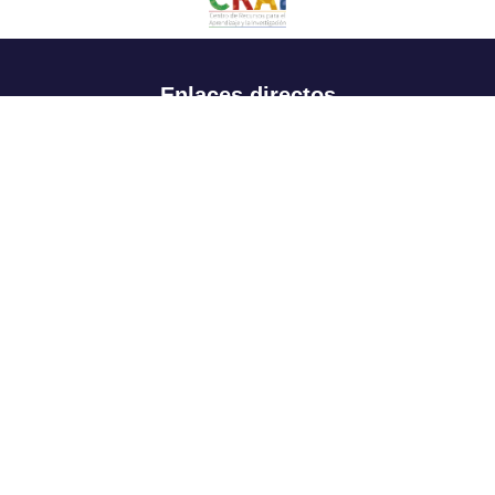
Enlaces directos
Aspirantes
Familia
Estudiantes
Profesores
Egresados
Portafolio de becas, descuentos y apoyo financiero
Casa UR
CRAI
Sedes
Revista Nova et Vetera
Directorio institucional
Manual de marca