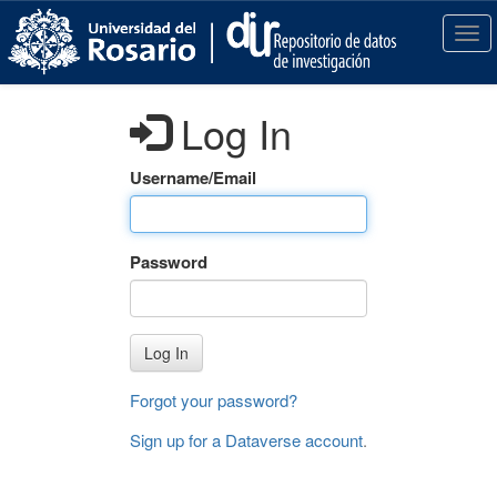
S
k
T
i
o
p
g
t
g
Log In
o
l
m
e
a
n
Username/Email
i
a
n
v
c
i
Password
o
g
n
a
t
t
e
i
Log In
n
o
t
n
Forgot your password?
Sign up for a Dataverse account
.