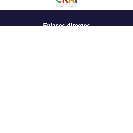
Enlaces directos
Aspirantes
Familia
Estudiantes
Profesores
Egresados
Portafolio de becas, descuentos y apoyo financiero
Casa UR
CRAI
Sedes
Revista Nova et Vetera
Directorio institucional
Manual de marca