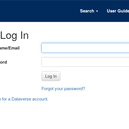
Search
User Guid
Log In
ame/Email
ord
Log In
Forgot your password?
p for a Dataverse account
.