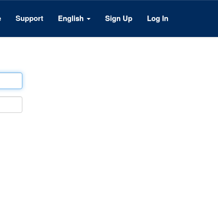
e
Support
English
Sign Up
Log In