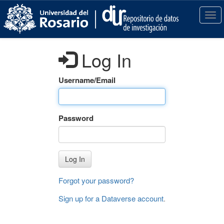
S
k
T
i
o
p
g
t
g
Log In
o
l
m
e
a
n
Username/Email
i
a
n
v
c
i
Password
o
g
n
a
t
t
e
i
Log In
n
o
t
n
Forgot your password?
Sign up for a Dataverse account
.