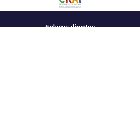
Enlaces directos
Aspirantes
Familia
Estudiantes
Profesores
Egresados
Portafolio de becas, descuentos y apoyo financiero
Casa UR
CRAI
Sedes
Revista Nova et Vetera
Directorio institucional
Manual de marca