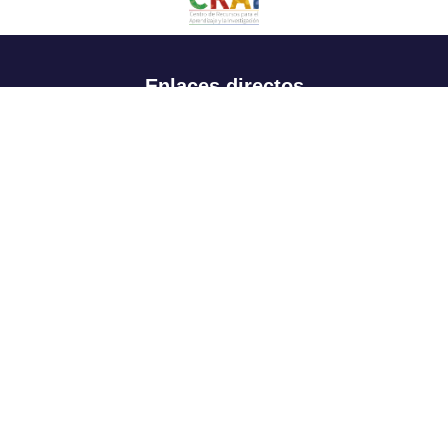
Enlaces directos
Aspirantes
Familia
Estudiantes
Profesores
Egresados
Portafolio de becas, descuentos y apoyo financiero
Casa UR
CRAI
Sedes
Revista Nova et Vetera
Directorio institucional
Manual de marca