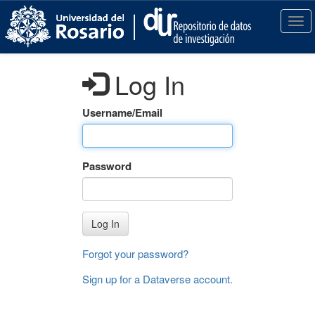
S
k
T
i
o
p
g
t
g
Log In
o
l
m
e
a
n
Username/Email
i
a
n
v
c
i
Password
o
g
n
a
t
t
e
i
Log In
n
o
t
n
Forgot your password?
Sign up for a Dataverse account
.