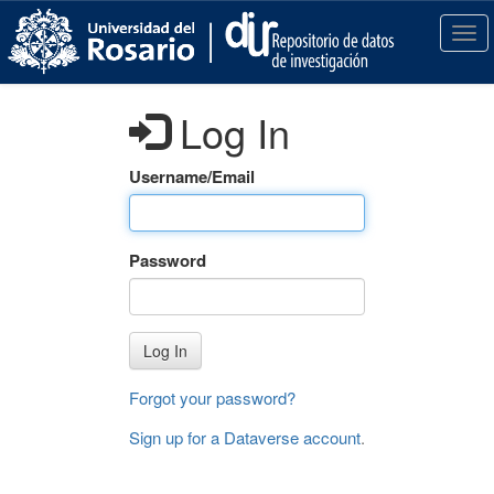
S
k
T
i
o
p
g
t
g
Log In
o
l
m
e
a
n
Username/Email
i
a
n
v
c
i
Password
o
g
n
a
t
t
e
i
Log In
n
o
t
n
Forgot your password?
Sign up for a Dataverse account
.