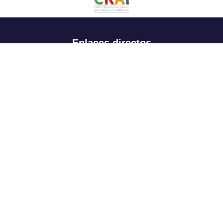
Enlaces directos
Aspirantes
Familia
Estudiantes
Profesores
Egresados
Portafolio de becas, descuentos y apoyo financiero
Casa UR
CRAI
Sedes
Revista Nova et Vetera
Directorio institucional
Manual de marca