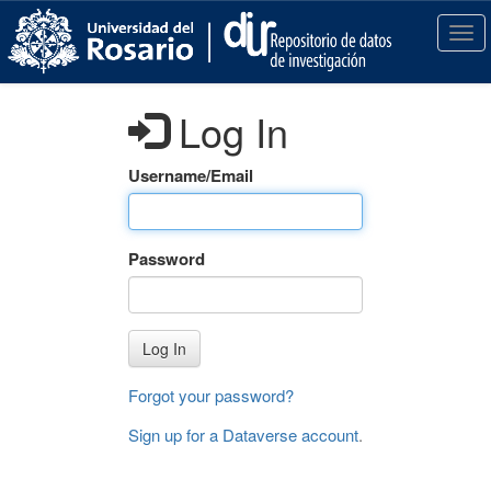
S
k
T
i
o
p
g
t
g
Log In
o
l
m
e
a
n
Username/Email
i
a
n
v
c
i
Password
o
g
n
a
t
t
e
i
Log In
n
o
t
n
Forgot your password?
Sign up for a Dataverse account
.