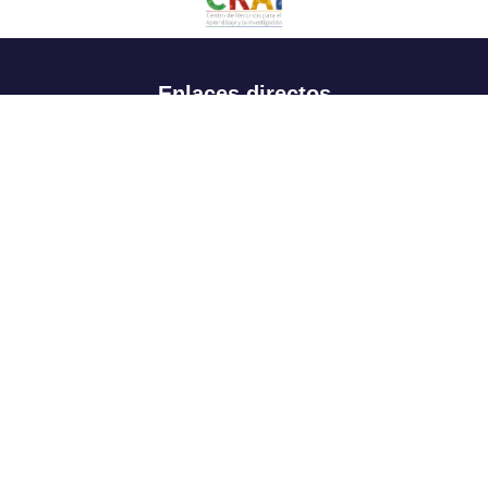
Enlaces directos
Aspirantes
Familia
Estudiantes
Profesores
Egresados
Portafolio de becas, descuentos y apoyo financiero
Casa UR
CRAI
Sedes
Revista Nova et Vetera
Directorio institucional
Manual de marca