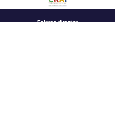
Enlaces directos
Aspirantes
Familia
Estudiantes
Profesores
Egresados
Portafolio de becas, descuentos y apoyo financiero
Casa UR
CRAI
Sedes
Revista Nova et Vetera
Directorio institucional
Manual de marca