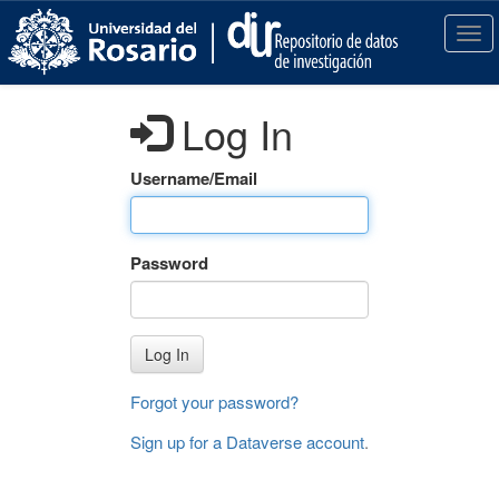
S
k
T
i
o
p
g
t
g
Log In
o
l
m
e
a
n
Username/Email
i
a
n
v
c
i
Password
o
g
n
a
t
t
e
i
Log In
n
o
t
n
Forgot your password?
Sign up for a Dataverse account
.