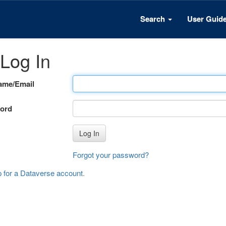
Search
User Guid
Log In
ame/Email
ord
Log In
Forgot your password?
p for a Dataverse account
.