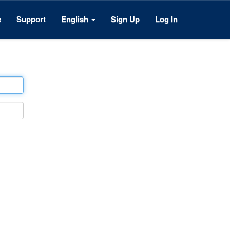
e
Support
English
Sign Up
Log In