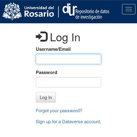
S
k
T
i
o
p
g
t
g
Log In
o
l
m
e
a
n
Username/Email
i
a
n
v
c
i
Password
o
g
n
a
t
t
e
i
Log In
n
o
t
n
Forgot your password?
Sign up for a Dataverse account
.