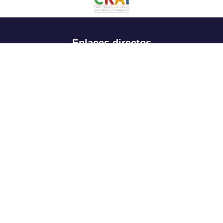
Enlaces directos
Aspirantes
Familia
Estudiantes
Profesores
Egresados
Portafolio de becas, descuentos y apoyo financiero
Casa UR
CRAI
Sedes
Revista Nova et Vetera
Directorio institucional
Manual de marca