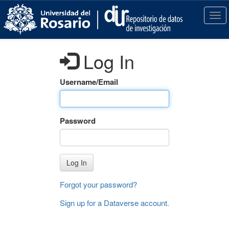
S
k
T
i
o
p
g
t
g
Log In
o
l
m
e
a
n
Username/Email
i
a
n
v
c
i
Password
o
g
n
a
t
t
e
i
Log In
n
o
t
n
Forgot your password?
Sign up for a Dataverse account
.