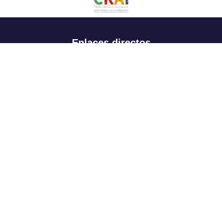
Enlaces directos
Aspirantes
Familia
Estudiantes
Profesores
Egresados
Portafolio de becas, descuentos y apoyo financiero
Casa UR
CRAI
Sedes
Revista Nova et Vetera
Directorio institucional
Manual de marca