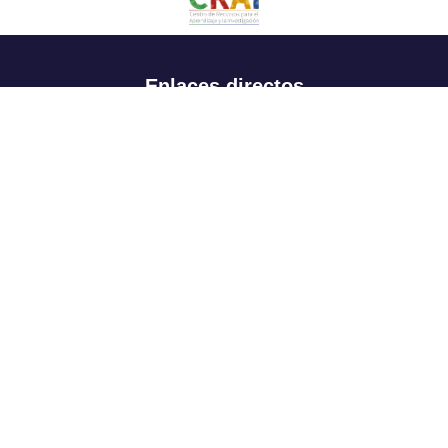
Enlaces directos
Aspirantes
Familia
Estudiantes
Profesores
Egresados
Portafolio de becas, descuentos y apoyo financiero
Casa UR
CRAI
Sedes
Revista Nova et Vetera
Directorio institucional
Manual de marca