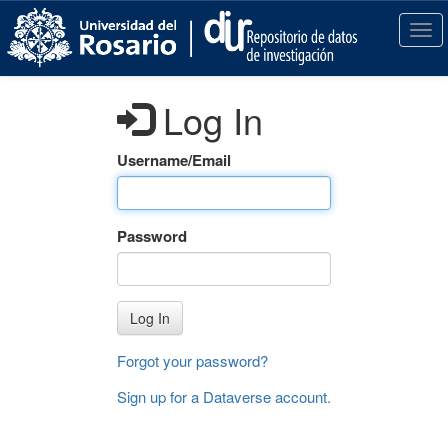
S
k
T
i
o
p
g
t
g
Log In
o
l
m
e
a
n
Username/Email
i
a
n
v
c
i
Password
o
g
n
a
t
t
e
i
Log In
n
o
t
n
Forgot your password?
Sign up for a Dataverse account
.