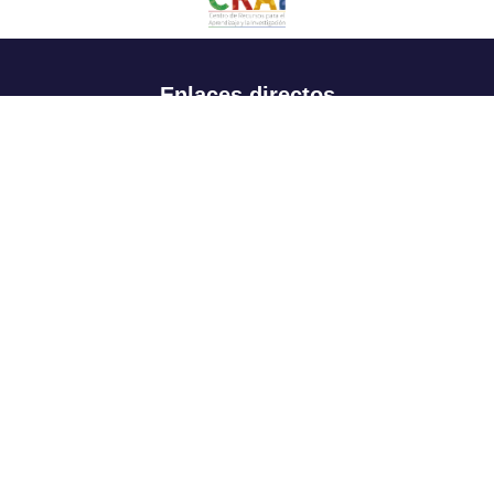
Enlaces directos
Aspirantes
Familia
Estudiantes
Profesores
Egresados
Portafolio de becas, descuentos y apoyo financiero
Casa UR
CRAI
Sedes
Revista Nova et Vetera
Directorio institucional
Manual de marca