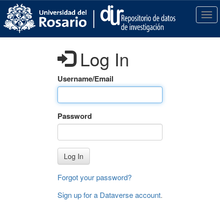
S
k
T
i
o
p
g
t
g
Log In
o
l
m
e
a
n
Username/Email
i
a
n
v
c
i
Password
o
g
n
a
t
t
e
i
Log In
n
o
t
n
Forgot your password?
Sign up for a Dataverse account
.