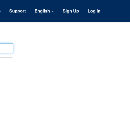
e
Support
English
Sign Up
Log In