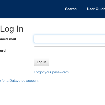
Search
User Guid
Log In
ame/Email
ord
Log In
Forgot your password?
p for a Dataverse account
.