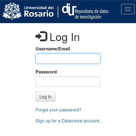
S
k
T
i
o
p
g
t
g
Log In
o
l
m
e
a
n
Username/Email
i
a
n
v
c
i
Password
o
g
n
a
t
t
e
i
Log In
n
o
t
n
Forgot your password?
Sign up for a Dataverse account
.