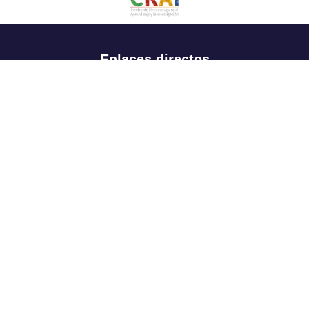
Enlaces directos
Aspirantes
Familia
Estudiantes
Profesores
Egresados
Portafolio de becas, descuentos y apoyo financiero
Casa UR
CRAI
Sedes
Revista Nova et Vetera
Directorio institucional
Manual de marca