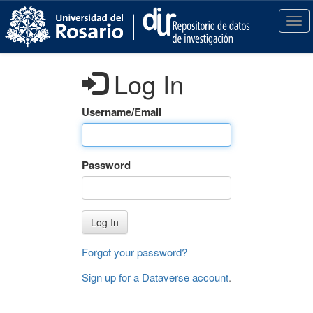
S
k
T
i
o
p
g
t
g
Log In
o
l
m
e
a
n
Username/Email
i
a
n
v
c
i
Password
o
g
n
a
t
t
e
i
Log In
n
o
t
n
Forgot your password?
Sign up for a Dataverse account
.