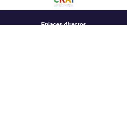
Enlaces directos
Aspirantes
Familia
Estudiantes
Profesores
Egresados
Portafolio de becas, descuentos y apoyo financiero
Casa UR
CRAI
Sedes
Revista Nova et Vetera
Directorio institucional
Manual de marca