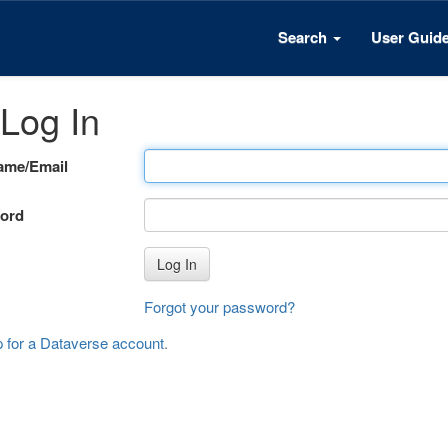
Search
User Guid
Log In
ame/Email
ord
Log In
Forgot your password?
p for a Dataverse account
.