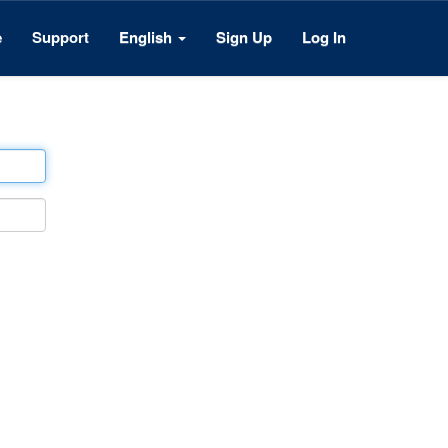
e
Support
English
Sign Up
Log In