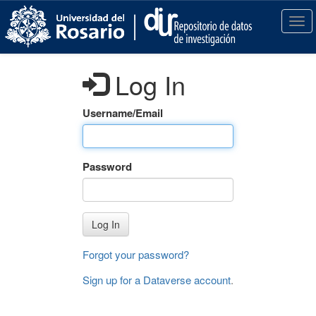
S
k
T
i
o
p
g
t
g
Log In
o
l
m
e
a
n
Username/Email
i
a
n
v
c
i
Password
o
g
n
a
t
t
e
i
Log In
n
o
t
n
Forgot your password?
Sign up for a Dataverse account
.