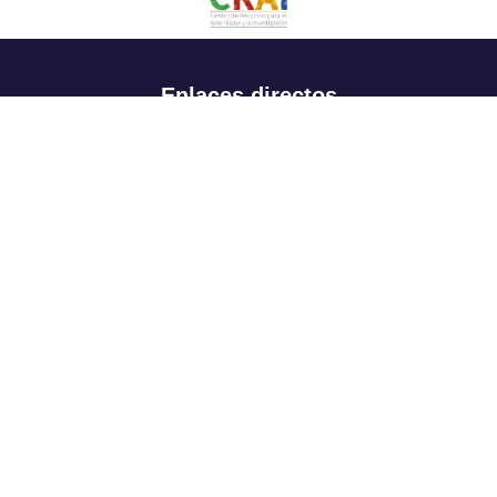
Enlaces directos
Aspirantes
Familia
Estudiantes
Profesores
Egresados
Portafolio de becas, descuentos y apoyo financiero
Casa UR
CRAI
Sedes
Revista Nova et Vetera
Directorio institucional
Manual de marca