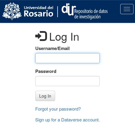
S
k
T
i
o
p
g
t
g
Log In
o
l
m
e
a
n
Username/Email
i
a
n
v
c
i
Password
o
g
n
a
t
t
e
i
Log In
n
o
t
n
Forgot your password?
Sign up for a Dataverse account
.