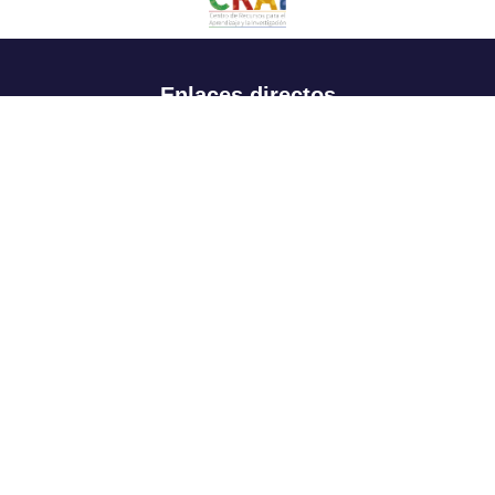
Enlaces directos
Aspirantes
Familia
Estudiantes
Profesores
Egresados
Portafolio de becas, descuentos y apoyo financiero
Casa UR
CRAI
Sedes
Revista Nova et Vetera
Directorio institucional
Manual de marca