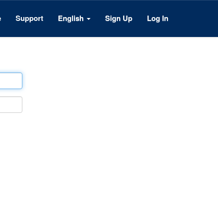
e
Support
English
Sign Up
Log In