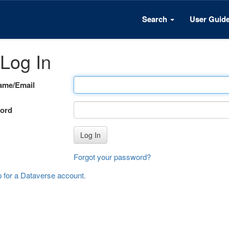
Search
User Guid
Log In
ame/Email
ord
Log In
Forgot your password?
p for a Dataverse account
.