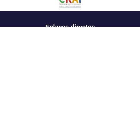
Enlaces directos
Aspirantes
Familia
Estudiantes
Profesores
Egresados
Portafolio de becas, descuentos y apoyo financiero
Casa UR
CRAI
Sedes
Revista Nova et Vetera
Directorio institucional
Manual de marca