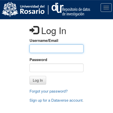
S
k
T
i
o
p
g
t
g
Log In
o
l
m
e
a
n
Username/Email
i
a
n
v
c
i
Password
o
g
n
a
t
t
e
i
Log In
n
o
t
n
Forgot your password?
Sign up for a Dataverse account
.