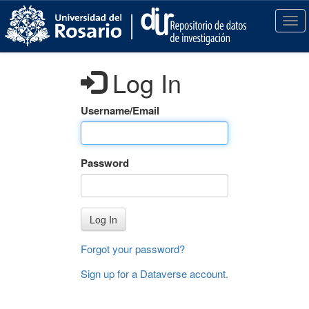
S
k
T
i
o
p
g
t
g
Log In
o
l
m
e
a
n
Username/Email
i
a
n
v
c
i
Password
o
g
n
a
t
t
e
i
Log In
n
o
t
n
Forgot your password?
Sign up for a Dataverse account
.