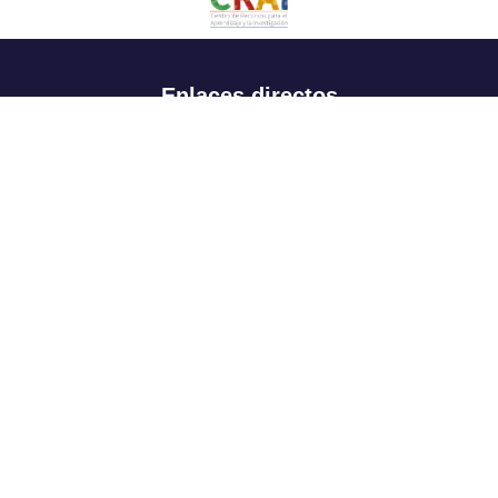
Enlaces directos
Aspirantes
Familia
Estudiantes
Profesores
Egresados
Portafolio de becas, descuentos y apoyo financiero
Casa UR
CRAI
Sedes
Revista Nova et Vetera
Directorio institucional
Manual de marca