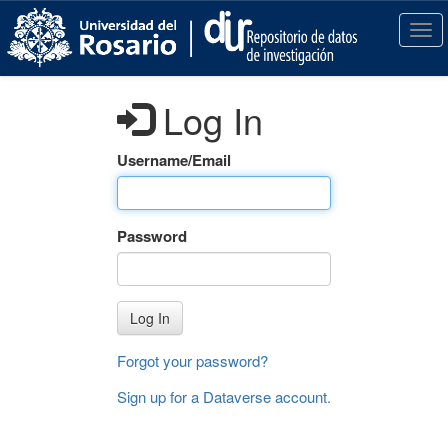
S
k
T
i
o
p
g
t
g
Log In
o
l
m
e
a
n
Username/Email
i
a
n
v
c
i
Password
o
g
n
a
t
t
e
i
Log In
n
o
t
n
Forgot your password?
Sign up for a Dataverse account
.