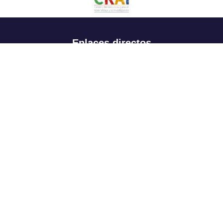
Enlaces directos
Aspirantes
Familia
Estudiantes
Profesores
Egresados
Portafolio de becas, descuentos y apoyo financiero
Casa UR
CRAI
Sedes
Revista Nova et Vetera
Directorio institucional
Manual de marca