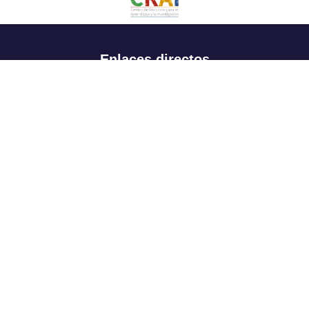
Enlaces directos
Aspirantes
Familia
Estudiantes
Profesores
Egresados
Portafolio de becas, descuentos y apoyo financiero
Casa UR
CRAI
Sedes
Revista Nova et Vetera
Directorio institucional
Manual de marca