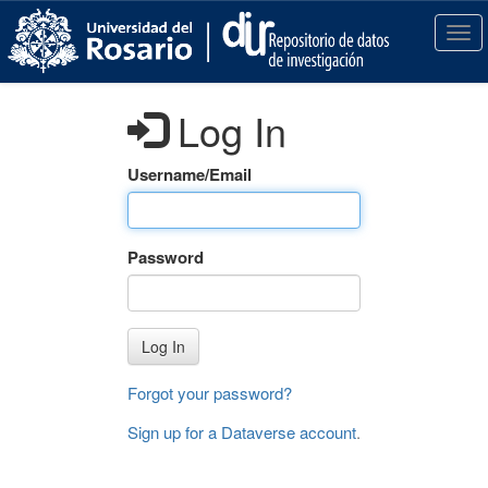
S
k
T
i
o
p
g
t
g
Log In
o
l
m
e
a
n
Username/Email
i
a
n
v
c
i
Password
o
g
n
a
t
t
e
i
Log In
n
o
t
n
Forgot your password?
Sign up for a Dataverse account
.