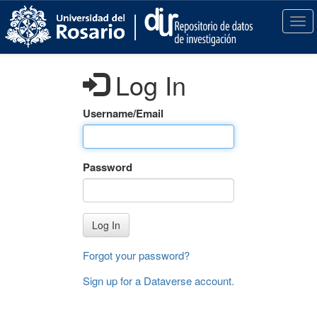
S
k
T
i
o
p
g
t
g
Log In
o
l
m
e
a
n
Username/Email
i
a
n
v
c
i
Password
o
g
n
a
t
t
e
i
Log In
n
o
t
n
Forgot your password?
Sign up for a Dataverse account
.