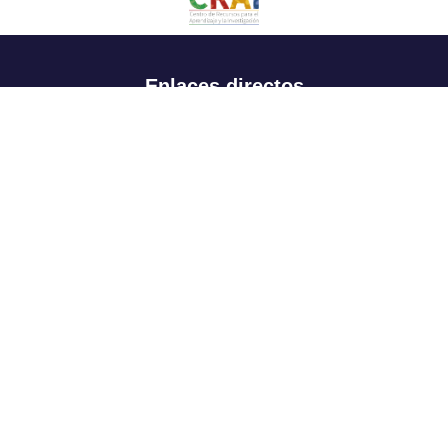
Enlaces directos
Aspirantes
Familia
Estudiantes
Profesores
Egresados
Portafolio de becas, descuentos y apoyo financiero
Casa UR
CRAI
Sedes
Revista Nova et Vetera
Directorio institucional
Manual de marca