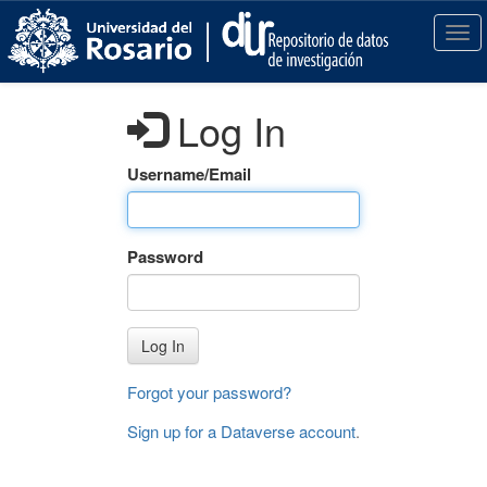
S
k
T
i
o
p
g
t
g
Log In
o
l
m
e
a
n
Username/Email
i
a
n
v
c
i
Password
o
g
n
a
t
t
e
i
Log In
n
o
t
n
Forgot your password?
Sign up for a Dataverse account
.