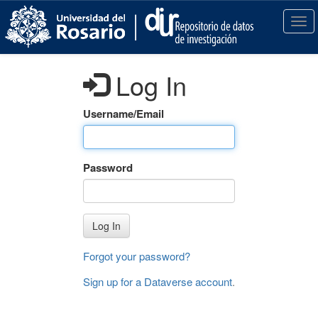
S
k
T
i
o
p
g
t
g
Log In
o
l
m
e
a
n
Username/Email
i
a
n
v
c
i
Password
o
g
n
a
t
t
e
i
Log In
n
o
t
n
Forgot your password?
Sign up for a Dataverse account
.