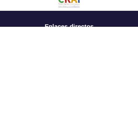
Enlaces directos
Aspirantes
Familia
Estudiantes
Profesores
Egresados
Portafolio de becas, descuentos y apoyo financiero
Casa UR
CRAI
Sedes
Revista Nova et Vetera
Directorio institucional
Manual de marca